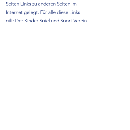
Seiten Links zu anderen Seiten im
Internet gelegt. Für alle diese Links
gilt: Der Kinder Spiel und Sport Verein
Köln erklärt ausdrücklich, dass er
keinerlei Einfluss auf die Gestaltung
und die Inhalte der gelinkten Seiten
hat. Deshalb distanziert der Kinder
Spiel und Sport Verein Köln sich
hiermit ausdrücklich von allen Inhalten
aller gelinkten Seiten auf dieser Web-
Site und macht sich diese Inhalte nicht
zu Eigen. Diese Erklärung gilt für alle
in dieser Domain angezeigten Links
und für alle Inhalte der Seiten, zu
denen die Links führen